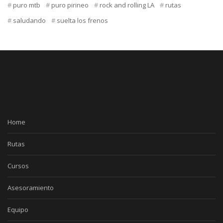
puro mtb
puro pirineo
rock and rolling LA
rutas
saludando
suelta los frenos
Home
Rutas
Cursos
Asesoramiento
Equipo