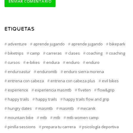
ETIQUETAS
adventure
aprende jugando
aprende jugando
bikepark
biketrips
camp
carreras
clases
coaching
coaching
cursos
e-bikes
endura
enduro
enduro
enduroastur
enduromtb
enduro sierra morena
entrena con cabeza
entrena con cabeza plus
evil bikes
experience
experiencia masmtb
fiveten
flow&grip
happy trails
happy trails
happy trails flow and grip
hungry dates
masmtb
masmtb
mecanik
mountain bike
mtb
mtb
mtb women camp
pinilla sessions
prepara tu carrera
psicología deportiva