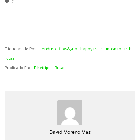
2
Etiquetas de Post:
enduro
flow&grip
happy trails
masmtb
mtb
rutas
Publicado En:
Biketrips
Rutas
David Moreno Mas