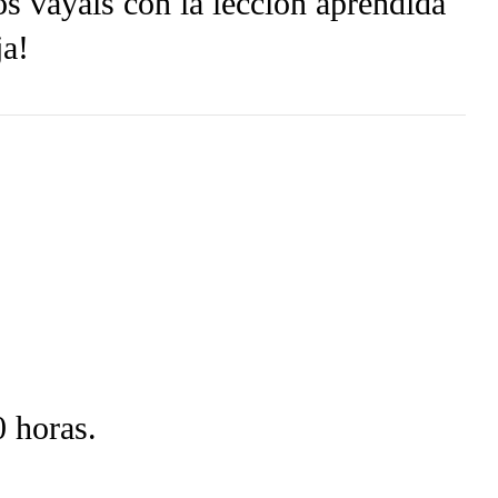
s vayáis con la lección aprendida
ja!
 horas.