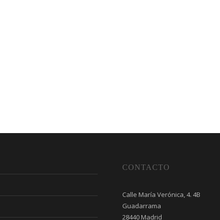
CONTACTO
Calle María Verónica, 4. 4B
Guadarrama
28440 Madrid