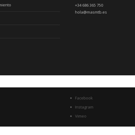
miento
+34 686 365 750
hola@masmtb.es
Facebook
Instagram
Vimeo